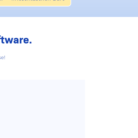
ine
tware.
t dem größten
unlimitierten
erden die
für Sie
nnen Sie
hier
einsehen.
e!
Coaching
5 Mitarbeiter
PayPal
Mahnungen
Handel
ELSTER