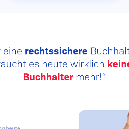
r eine
rechtssichere
Buchhal
raucht es heute wirklich
kein
Buchhalter
mehr!“
ng heute