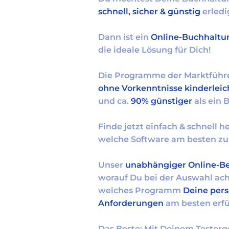
schnell, sicher & günstig
erledi
Dann ist ein
Online-Buchhalt
die ideale Lösung für Dich!
Die Programme der Marktführe
ohne Vorkenntnisse kinderleic
und ca.
90% günstiger
als ein 
Finde jetzt einfach & schnell h
welche Software am besten zu 
Unser
unabhängiger Online-Be
worauf Du bei der Auswahl ach
welches Programm
Deine pers
Anforderungen
am besten erfül
Das Beste: Mit Deinem Testerg