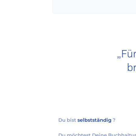
„Fü
b
Du bist
selbstständig
?
Du möchtest Deine Buchhaltu