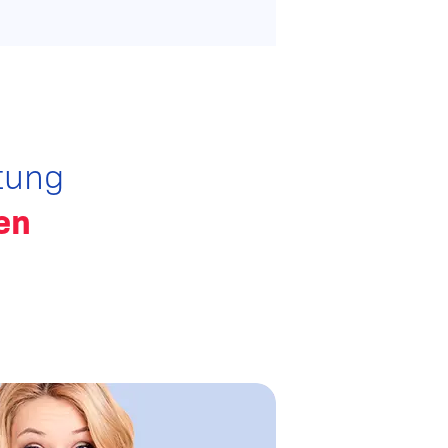
tung
en