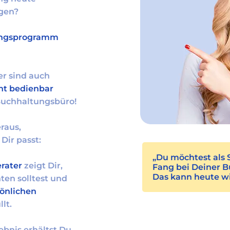
gen?
ungsprogramm
r sind auch
ht bedienbar
Buchhaltungsbüro!
eraus,
Dir passt:
„Du möchtest als 
rater
zeigt Dir,
Fang bei Deiner B
Das kann heute wir
ten solltest und
önlichen
lt.
ebnis erhältst Du